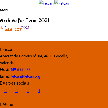
Menu
Archive for Term: 2021
Home
2021
edat
2021
Felcan
Apartat de Correus nº 114, 46110 Godella,
Valencia.
Móvil:
619 883 477
Email:
felcan@felcan.org
Xarxes socials
Menú