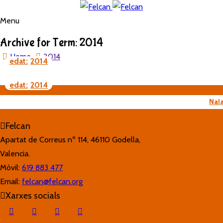
Menu
Archive for Term: 2014
Home
2014
edat
2014
edat
2014
Nal
Felcan
Apartat de Correus nº 114, 46110 Godella,
Valencia.
Móvil:
619 883 477
Email:
felcan@felcan.org
Xarxes socials