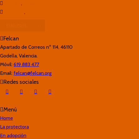
Creative
,
design
Technical
,
video
READ MORE
Felcan
Apartado de Correos nº 114, 46110
Godella, Valencia.
Móvil:
619 883 477
Email:
felcan@felcan.org
Redes sociales
Menú
Home
La protectora
En adopción