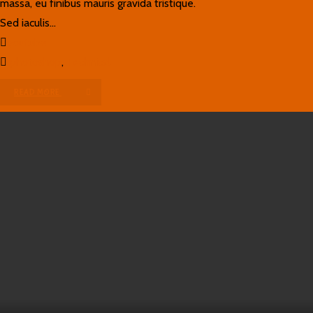
massa, eu finibus mauris gravida tristique.
Sed iaculis...
youtube
photoshop
,
Technical
READ MORE