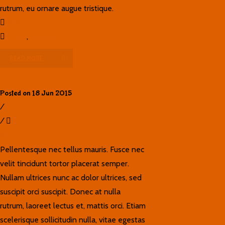
rutrum, eu ornare augue tristique.
blog
News
,
Technical
READ MORE
Posted on 18 Jun 2015
/
0
/
Ana Seco
Aenean accumsan ligula diam
Pellentesque nec tellus mauris. Fusce nec
velit tincidunt tortor placerat semper.
Nullam ultrices nunc ac dolor ultrices, sed
suscipit orci suscipit. Donec at nulla
rutrum, laoreet lectus et, mattis orci. Etiam
scelerisque sollicitudin nulla, vitae egestas