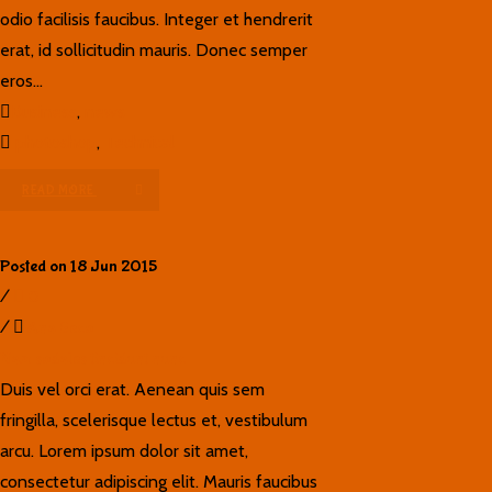
odio facilisis faucibus. Integer et hendrerit
erat, id sollicitudin mauris. Donec semper
eros...
Business
,
news
photoshop
,
Technical
READ MORE
Posted on 18 Jun 2015
/
0
/
Ana Seco
Nam sodales tincidunt nunc
Duis vel orci erat. Aenean quis sem
fringilla, scelerisque lectus et, vestibulum
arcu. Lorem ipsum dolor sit amet,
consectetur adipiscing elit. Mauris faucibus