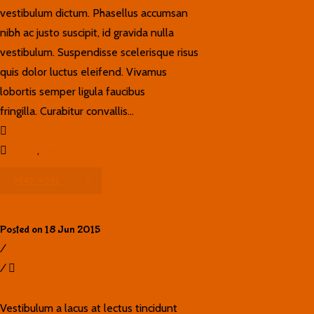
vestibulum dictum. Phasellus accumsan
nibh ac justo suscipit, id gravida nulla
vestibulum. Suspendisse scelerisque risus
quis dolor luctus eleifend. Vivamus
lobortis semper ligula faucibus
fringilla. Curabitur convallis...
news
News
,
Technical
READ MORE
Posted on 18 Jun 2015
/
0
/
Ana Seco
Quisque egestas rhoncus mauris
Vestibulum a lacus at lectus tincidunt